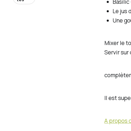
Basilic
Le jus 
Une gou
Mixer le t
Servir sur
complèteme
Il est sup
A propos 