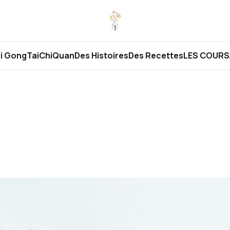
i Gong
TaiChiQuan
Des Histoires
Des Recettes
LES COURS