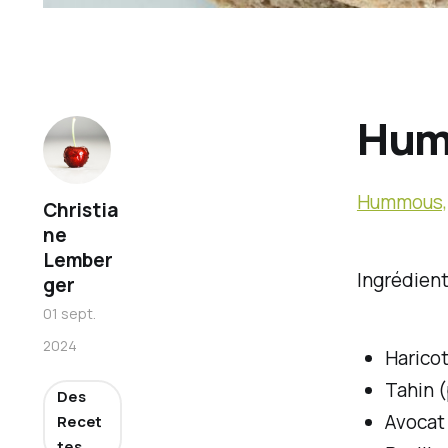
Humm
Hummous, 
Christia
ne
Lember
Ingrédient
ger
01 sept.
2024
Haricot
Tahin (
Des
Avocat
Recet
tes