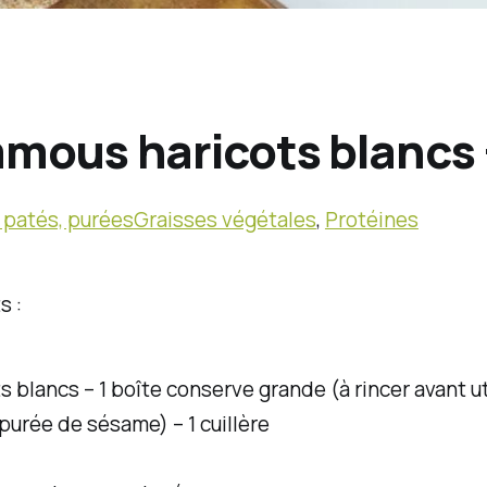
ous haricots blancs 
patés, purées
Graisses végétales
,
Protéines
s :
s blancs – 1 boîte conserve grande (à rincer avant ut
purée de sésame) – 1 cuillère